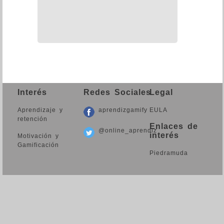
Interés
Redes Sociales
Legal
Aprendizaje y
aprendizgamify
EULA
retención
Enlaces de
@online_aprendiz
interés
Motivación y
Gamificación
Piedramuda