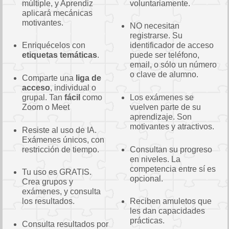
múltiple, y Aprendiz
voluntariamente.
aplicará mecánicas
motivantes.
NO necesitan
registrarse. Su
Enriquécelos con
identificador de acceso
etiquetas temáticas
.
puede ser teléfono,
email, o sólo un número
o clave de alumno.
Comparte una
liga de
acceso
, individual o
grupal. Tan
fácil
como
Los exámenes se
Zoom o Meet
vuelven parte de su
aprendizaje. Son
motivantes y atractivos.
Resiste al uso de IA.
Exámenes únicos, con
restricción de tiempo.
Consultan su progreso
en niveles. La
competencia entre sí es
Tu uso es GRATIS.
opcional.
Crea grupos y
exámenes, y consulta
los resultados.
Reciben amuletos que
les dan capacidades
prácticas.
Consulta resultados por